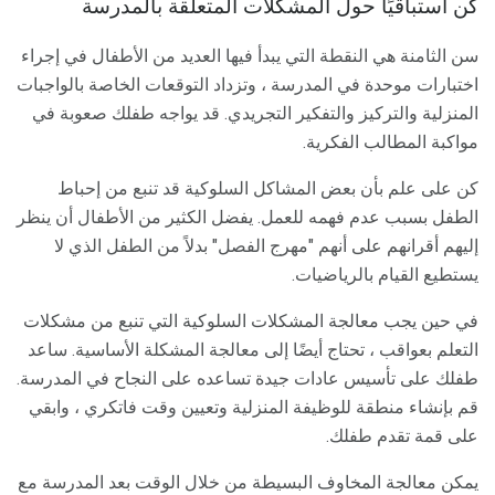
كن استباقيًا حول المشكلات المتعلقة بالمدرسة
سن الثامنة هي النقطة التي يبدأ فيها العديد من الأطفال في إجراء
اختبارات موحدة في المدرسة ، وتزداد التوقعات الخاصة بالواجبات
المنزلية والتركيز والتفكير التجريدي. قد يواجه طفلك صعوبة في
مواكبة المطالب الفكرية.
كن على علم بأن بعض المشاكل السلوكية قد تنبع من إحباط
الطفل بسبب عدم فهمه للعمل. يفضل الكثير من الأطفال أن ينظر
إليهم أقرانهم على أنهم "مهرج الفصل" بدلاً من الطفل الذي لا
يستطيع القيام بالرياضيات.
في حين يجب معالجة المشكلات السلوكية التي تنبع من مشكلات
التعلم بعواقب ، تحتاج أيضًا إلى معالجة المشكلة الأساسية. ساعد
طفلك على تأسيس عادات جيدة تساعده على النجاح في المدرسة.
ﻗﻢ ﺑﺈﻧﺸﺎء ﻣﻨﻄﻘﺔ ﻟﻠﻮﻇﻴﻔﺔ اﻟﻤﻨﺰﻟﻴﺔ وﺗﻌﻴﻴﻦ وﻗﺖ ﻓﺎﺗﻜﺮي ، واﺑﻘﻲ
ﻋﻠﻰ ﻗﻤﺔ ﺗﻘﺪم ﻃﻔﻠﻚ.
يمكن معالجة المخاوف البسيطة من خلال الوقت بعد المدرسة مع