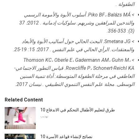
الطفولة .
> Piko BF، Balázs MÁ.
أسلوب الأبوة والأمومة الرسمي
والتدخين للمراهقين وشربهم.
سلوكيات إدمانية
.
2012؛ 37
(3): 353-356.
> Smetana JG.
البحث الحالي حول أساليب الأبوة والأبعاد
والمعتقدات.
الرأي الحالي في علم النفس
.
2017؛ 15: 19-25.
> Thomson KC، Oberle E، Gadermann AM، Guhn M،
Rowcliffe P، Schonert-Reichl KA.
قياس التطور الاجتماعي-
العاطفي في مرحلة الطفولة المتوسطة: أداة تنمية السنين
الوسطى.
مجلة علم النفس التنموي التطبيقي
.
نيسان 2017.
Related Content
10 طرق لتعليم الأطفال التحكم في الاندفاع
تهذيب
10 نصائح لإنشاء قواعد الأسرة