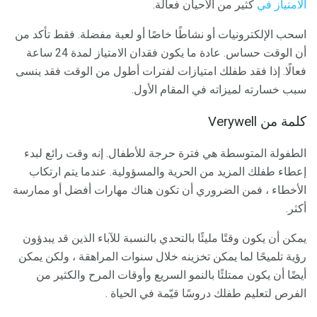
الامتياز في
كثير من الأحيان فعالة.
اسحب الإلكترونيات أو نشاطًا خاصًا أو لعبة مفضلة. فقط تأكد من
أن الوقت حساس. عادة ما يكون فقدان الامتياز لمدة 24 ساعة
فعالًا. إذا فقد طفلك امتيازات لفترات أطول من الوقت فقد ينسى
سبب خسارته لميزاته في المقام الأول.
كلمة من Verywell
الطفولة المتوسطة هي فترة حرجة للأطفال. إنه وقت رائع لبدء
إعطاء طفلك المزيد من الحرية والمسؤولية. عندما يتم ارتكاب
الأخطاء ، فمن الضروري أن تكون هناك مهارات أفضل أو ممارسة
أكثر.
يمكن أن يكون وقتًا مليئًا بالتحدي بالنسبة للآباء الذين قد يبدؤون
رؤية تلميحًا لما يمكن تخزينه خلال سنوات المراهقة ، ولكن يمكن
أيضًا أن يكون ممتلئًا بالنمو السريع وأوقات المرح والكثير من
الفرص لتعليم طفلك دروسًا قيّمة في الحياة .