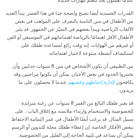
عندما يعملون بجد لتعلم مهارات جديدة.
القدرات الجسدية أيضا تصبح واضحة جدا في هذا العصر. يبدأ العديد
من الأطفال في سن الثامنة بالتعرف على المواهب في بعض
الألعاب الرياضية ويبدأ بعضهم في التميّز عن الجمهور. قد يثير
الأطفال الأقل اهتمامًا بالرياضة اهتماماتهم في الموسيقى أو الفن
أو غيرهم من الهوايات. إنه وقت رائع لمساعدة طفلك على
استكشاف أنشطة متنوعة لاختبار اهتماماته.
من الطبيعي أن يكون الأشخاص في سن 8 سنوات جدليين وأن
يختبروا الحدود في بعض الأحيان. يمكن أن يكونوا مزاجيين وقد
يكافحون
لإدارة إحباطهم وغضبهم
عندما لا يحصلون على ما
يريدون.
قد يعبر طفلك البالغ من العمر 8 سنوات عن رغبة متزايدة
للخصوصية والاستحمام وارتداء ملابسه مع إغلاق الباب ، على
سبيل المثال. قد يرغب أيضًا الأطفال في عمر الثمانية الاحتفاظ
ببعض الأفكار الخاصة. إن إعطاء طفلك مجلة للتدوين أو الرسم
يمكن أن يساعد في تلبية الحاجة إلى القليل من الخصوصية.