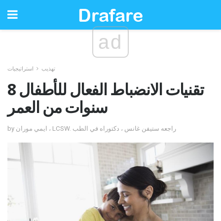
ad
تهذيب
استراتيجيات
تقنيات الانضباط الفعال للأطفال 8
سنوات من العمر
by ايمي موران ، LCSW. راجعه ستيفن غانس ، دكتوراه في الطب