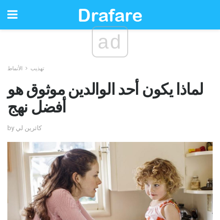
ad
تهذيب
الأنماط
لماذا يكون أحد الوالدين موثوق هو
أفضل نهج
by كاثرين لي