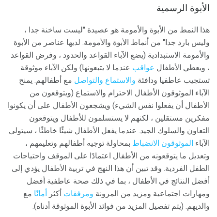
الأبوة الرسمية
هذا النمط من الأبوة والأمومة هو عصيدة "ليست ساخنة جدا ،
وليس بارد جدا" من أنماط الأبوة والأمومة. لديها عناصر من الأبوة
والأمومة الاستبدادية (يضع الآباء القواعد والحدود ، وفرض القواعد
، ويعطي الأطفال
عواقب
عندما لا يتبعونها) ولكن الآباء موثوقة
تستجيب عاطفيا ودافئة
والاستماع
والتواصل
مع أطفالهم. يمنح
الآباء الموثوقون الأطفال الاحترام والاستماع (ويتوقعون من
الأطفال أن يفعلوا نفس الشيء) ويشجعون الأطفال على أن يكونوا
مفكرين مستقلين ، لكنهم لا يستسلمون للأطفال ويتوقعون
التعاون والسلوك الجيد. عندما يفعل الأطفال شيئًا خاطئًا ، سيتولى
الآباء
الموثوقون الانضباط
بمحاولة توجيه أطفالهم وتعليمهم ،
وتعديل ما يتوقعونه من الأطفال اعتمادًا على الموقف واحتياجات
الطفل الفردية. وقد تبين أن هذا النهج في تربية الأطفال يؤدي إلى
أفضل النتائج في الأطفال ، بما في ذلك صحة عاطفية أفضل
ومهارات اجتماعية ومزيد من المرونة
ومرفقات
أكثر
أمانًا
مع
والديهم. (يتم تفصيل المزيد من فوائد الأبوة الموثوقة أدناه).