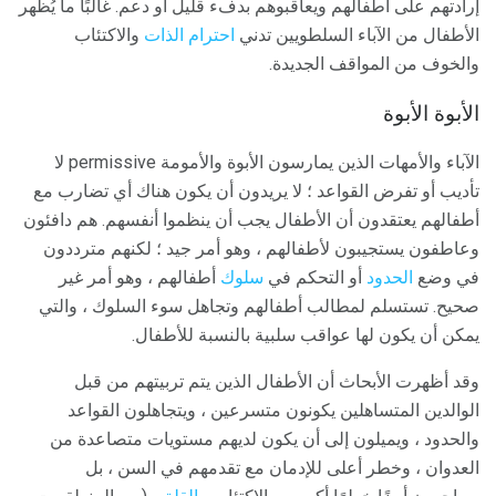
إرادتهم على أطفالهم ويعاقبوهم بدفء قليل أو دعم. غالبًا ما يُظهر
الأطفال من الآباء السلطويين تدني
احترام الذات
والاكتئاب
والخوف من المواقف الجديدة.
الأبوة الأبوة
الآباء والأمهات الذين يمارسون الأبوة والأمومة permissive لا
تأديب أو تفرض القواعد ؛ لا يريدون أن يكون هناك أي تضارب مع
أطفالهم يعتقدون أن الأطفال يجب أن ينظموا أنفسهم. هم دافئون
وعاطفون يستجيبون لأطفالهم ، وهو أمر جيد ؛ لكنهم مترددون
في وضع
الحدود
أو التحكم في
سلوك
أطفالهم ، وهو أمر غير
صحيح. تستسلم لمطالب أطفالهم وتجاهل سوء السلوك ، والتي
يمكن أن يكون لها عواقب سلبية بالنسبة للأطفال.
وقد أظهرت الأبحاث أن الأطفال الذين يتم تربيتهم من قبل
الوالدين المتساهلين يكونون متسرعين ، ويتجاهلون القواعد
والحدود ، ويميلون إلى أن يكون لديهم مستويات متصاعدة من
العدوان ، وخطر أعلى للإدمان مع تقدمهم في السن ، بل