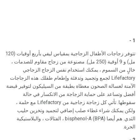
1 -
تتوفر زجاجات الأطفال الزجاجية بمقياس ليفي بأربع أوقيات (120
مل) و 9 أوقية (250 مل). مصنوعة من زجاج مقاوم للصدمات ،
خالٍ من السموم ، يمكنك استخدام نفس الزجاج الزجاجي
Lifefactory لجمع وتجميد وتدفئة وإطعام طفلك. هذه الزجاجات
الآمنة لغسالة الصحون مغطاة بطبقة من السيليكون لتوفير قبضة
أفضل وتساعد على حماية الزجاجة من الانكسار في حالة
سقوطها. تأتي كل زجاجة زجاجية من Lifefactory مع حلمة ،
ولكن يمكنك شراء غطاء صلب إضافي لتجميد وتخزين حليب
الثدي. هم أيضا bisphenol-A (BPA) ، الفثالات ، والبلاستيكية
الحرة.
2 -