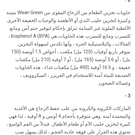
حاويات تخزين الطعام من الزجاج المقوى من Wean Green متينة
وكبيرة لتخزين حليب الثدي أو الأطعمة والوجبات الخفيفة الأخرى.
الأغطية الملونة غير السامة تنزلق بإحكام لتوفير ختم آمن ومانع
للتسرب ومانع للتسرب. هذه الحاويات هي bisphenol A (BPA) ،
الفثالات ، والبلاستيكية الحرة ، وأنها تكدس لسهولة التخزين.
متوفر بأربع أوقيات (120 مل) مكعب ، أحواض 1.5 أونصة (150
مل) ، أو 5.6 أونصة (165 مل) ، أو 7 أوقية (210 مل) مكعبات
خفيفة ، و 16.5 أوقية (490 مل) مكعبات غداء ، هذه الحاويات
الصديقة للبيئة آمنة للاستخدام في الفريزر ، الميكروويف ،
وغسالة الصحون.
3 -
الماركات الكروية والكروية من علب حفظ الزجاج هي الأغذية
والمجمدة آمنة. وهي متوفرة بأحجام 4 أونس و 8 أوقية ، لذا فهي
كبيرة لتخزين حليب الأم أو طعام الأطفال. فبدلاً من الفم الواسع ،
تحتوي هذه الجرار على فوهة عادية الحجم ، لذلك يسهل صب