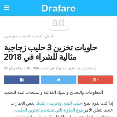
ad
أطفال
الرضاعة الطبيعية
ضخ وتخزين
حاويات تخزين 3 حليب زجاجية
مثالية للشراء في 2018
by دونا موراي ، RN ، BSN. راجعه ميريديث شور ، دكتوراه في الطب
المعلومات والنصائح والمواد الغذائية والمنتجات آمنة للتجميد
إذا كنت تقوم بضخ
حليب الثدي وتخزينه
،
فلديك
بعض الخيارات
عندما يتعلق الأمر
بنوع الحاوية التي تستخدم لتخزين الحليب
.
ستحتاج إلى اتخاذ هذا القرار بناءً على كمية
حليب الثدي
الذي