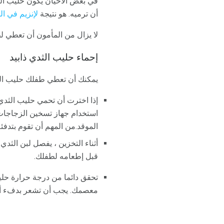
في بعض الأحيان يكون حليب الثد
أن ترميه. هو نتيجة
لإنزيم في ال
لا يزال من المأمون أن تعطي 
إحماء حليب الثدي ذابيد
يمكنك أن تعطي طفلك حليب الثد
إذا اخترت أن تحمي حليب الثدي
استخدام جهاز تسخين الزجاجات.
الموقد.من المهم أن تقوم بتدف
أثناء التخزين ، يفصل لبن الثد
قبل إطعامه لطفلك.
تحقق دائما من درجة حرارة حل
معصمك. يجب أن تشعر بدفء أو در