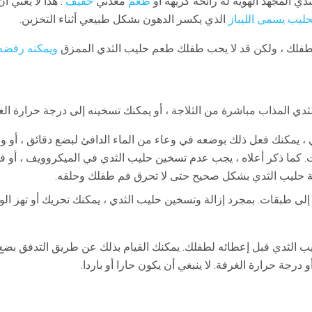
ي المجهد الهوية له رائحة كريهة أو
طعم
معدني
خفيف
. هذا لا يعني 
حليب يسمى الليباز
الذي يكسر الدهون بشكل طبيعي أثناء التخزين.
لطفلك ، ولكن قد لا يحب طفلك طعم حليب الثدي الممزق
ويمكنه رفضه
ي المذاب مباشرة من الثلاجة ، أو يمكنك تسخينه إلى درجة حرارة الغ
 ، يمكنك فعل ذلك بوضعه في وعاء من الماء الدافئ لبضع دقائق ، أو و
 كما ذكر أعلاه ، يجب عدم تسخين حليب الثدي في الميكروويف ، أو في
ئة حليب الثدي بشكل صحيح حتى لا تحرق فم طفلك وحلقه.
ي إلى طبقات. بمجرد إزالة وتسخين حليب الثدي ، يمكنك تحريك أو تهز ا
يب الثدي قبل إعطائه لطفلك. يمكنك القيام بذلك عن طريق التدفق ب
جة حرارة الغرفة. لا ينبغي أن يكون حارا أو باردا.