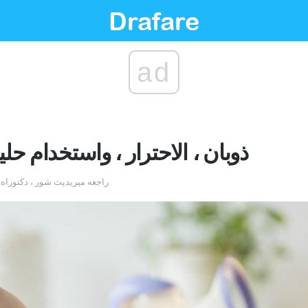
ad
ذوبان ، الاحترار ، واستخدام حل
by دونا موراي ، RN ، BSN. راجعه ميريديث شور ، 