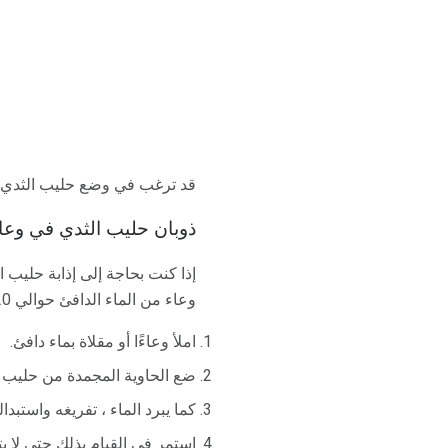
قد ترغب في وضع حليب الثدي الم
ذوبان حليب الثدي في وعاء
إذا كنت بحاجة إلى إذابة حليب 
وعاء من الماء الدافئ حوالي 20 دقيقة إذا كنت تراقب الماء وتغيره بمجرد أن يبرد. إليك الطريقة:
املأ وعاءًا أو مقلاة بماء دافئ.
ضع الحاوية المجمدة من حليب ا
كما يبرد الماء ، تفريغه واستبدال
استمر في القيام بذلك حتى لا يت