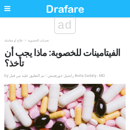
ad
تحديات الخصوبة
علاج او معاملة
الفيتامينات للخصوبة: ماذا يجب أن
تأخذ؟
by راشيل جورفيتش ؛ تم التعليق عليه من قبل Anita Sadaty ، MD