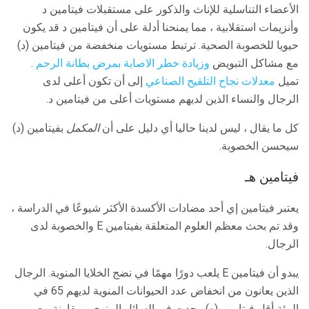
الأعضاء التناسلية للإناث والذكور على مستقبلات فيتامين د
وأنزيمات استقلابية ، مما يمنحنا أدلة على أن فيتامين د قد يكون
حيويا للخصوبة الصحية. ترتبط مستويات منخفضة من فيتامين (د)
مع مشاكل التبويض
وزيادة خطر الاصابة بمرض بطانة الرحم
.
تميل
معدلات نجاح التلقيح الصناعي
إلى أن تكون أعلى لدى
الرجال والنساء الذين لديهم مستويات أعلى من فيتامين د.
كل ما يقال ، ليس لدينا حاليا أي دليل على أن
المكمل
بفيتامين (د)
سيحسن الخصوبة.
فيتامين هـ
يعتبر فيتامين إي أحد مضادات الأكسدة الأكثر شيوعًا في الدراسة ،
وقد تم بحث معظم العلوم المتعلقة بفيتامين E والخصوبة لدى
الرجال.
يبدو أن فيتامين E يلعب دورًا مهمًا في نضج الخلايا المنوية. الرجال
الذين يعانون من انخفاض عدد الحيوانات المنوية لديهم 65 في
المئة أقل فيتامين (ه) وجدت في السائل المنوي ، مقارنة مع