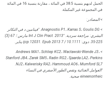
الحمل لديهم بنسبة 38.5 في المائة ، مقارنة بنسبة 16 في المائة
في المجموعة غير المكملة.
> المصادر:
> Anagnostis P1، Karras S، Goulis DG.
"فيتامين د في التكاثر
البشري: مراجعة سردية.
"Int J Clin Pract.
2013 مارس ؛ 67 (3):
225-35.
دوى: 10.1111 / ijcp.12031.
Epub 2013 7 يناير.
> Andrews MA1، Schliep KC2، Wactawski-Wende J3،
Stanford JB4، Zarek SM5، Radin RG2، Sjaarda LA2، Perkins
NJ2، Kalwerisky RA2، Hammoud AO6، Mumford SL7.
"العوامل الغذائية ونقص الطور الأصفري في النساء
eineenorrheic صحية.