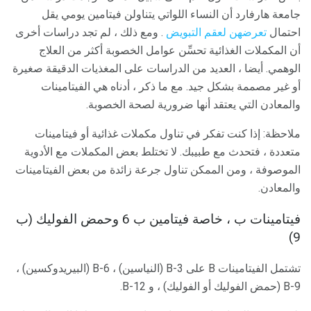
جامعة هارفارد أن النساء اللواتي يتناولن فيتامين يومي يقل
احتمال
تعرضهن لعقم التبويض
. ومع ذلك ، لم تجد دراسات أخرى
أن المكملات الغذائية تحسِّن عوامل الخصوبة أكثر من العلاج
الوهمي. أيضا ، العديد من الدراسات على المغذيات الدقيقة صغيرة
أو غير مصممة بشكل جيد. مع ما ذكر ، أدناه هي الفيتامينات
والمعادن التي يعتقد أنها ضرورية لصحة الخصوبة.
ملاحظة: إذا كنت تفكر في تناول مكملات غذائية أو فيتامينات
متعددة ، فتحدث مع طبيبك. لا تختلط بعض المكملات مع الأدوية
الموصوفة ، ومن الممكن تناول جرعة زائدة من بعض الفيتامينات
والمعادن.
فيتامينات ب ، خاصة فيتامين ب 6 وحمض الفوليك (ب
9)
تشتمل الفيتامينات B على B-3 (النياسين) ، B-6 (البيريدوكسين) ،
B-9 (حمض الفوليك أو الفوليك) ، و B-12.