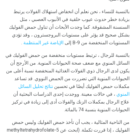
بالنسبة للنساء ، نحن نعلم أن انخفاض استهلاك الفولات يرتبط
بزيادة خطر حدوث عيوب خلقية في الأنبوب العصبي ، مثل
السنسنة المشقوقة. كما وجدت الأبحاث أن تناول حمض الفوليك
بشكل صحيح قد يؤثر على مستويات البروجسترون ، وقد تؤدي
المستويات المنخفضة من B-9 إلى
الإباضة غير المنتظمة
.
بالنسبة للرجال ، ترتبط مستويات منخفضة من حمض الفوليك في
السائل المنوي مع ضعف صحة الحيوانات المنوية. من الأرجح أن
يكون لدى الرجال ذوي الفولات الغذائية المنخفضة نسبة أعلى من
الحيوانات المنوية التي تضررت من الحمض النووي. قد تساعد
مكملات حمض الفوليك أيضًا في تحسين
نتائج تحليل السائل
المنوي
، في حالات معينة. ووجدت إحدى الدراسات البحثية أن
علاج الرجال بمكملات الزنك والفولات أدى إلى زيادة في تركيز
الحيوانات المنوية بنسبة 74 بالمائة.
من الناحية المثالية ، يجب أن تأخذ حمض الفوليك وليس حمض
الفوليك ، إذا قررت تكملة. (ابحث عن 5-methyltetrahydrofolate