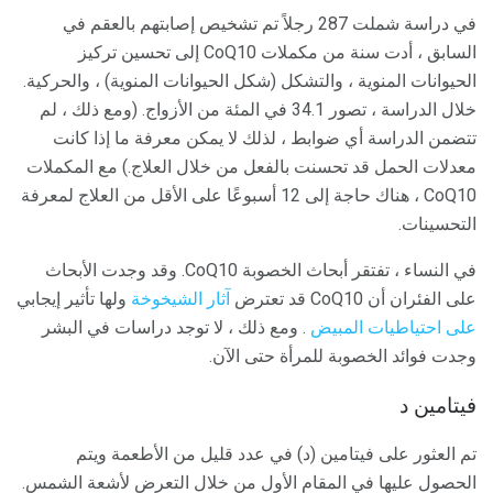
في دراسة شملت 287 رجلاً تم تشخيص إصابتهم بالعقم في
السابق ، أدت سنة من مكملات CoQ10 إلى تحسين تركيز
الحيوانات المنوية ، والتشكل (شكل الحيوانات المنوية) ، والحركية.
خلال الدراسة ، تصور 34.1 في المئة من الأزواج. (ومع ذلك ، لم
تتضمن الدراسة أي ضوابط ، لذلك لا يمكن معرفة ما إذا كانت
معدلات الحمل قد تحسنت بالفعل من خلال العلاج.) مع المكملات
CoQ10 ، هناك حاجة إلى 12 أسبوعًا على الأقل من العلاج لمعرفة
التحسينات.
في النساء ، تفتقر أبحاث الخصوبة CoQ10. وقد وجدت الأبحاث
على الفئران أن CoQ10 قد تعترض
آثار الشيخوخة
ولها تأثير إيجابي
على احتياطيات المبيض
. ومع ذلك ، لا توجد دراسات في البشر
وجدت فوائد الخصوبة للمرأة حتى الآن.
فيتامين د
تم العثور على فيتامين (د) في عدد قليل من الأطعمة ويتم
الحصول عليها في المقام الأول من خلال التعرض لأشعة الشمس.