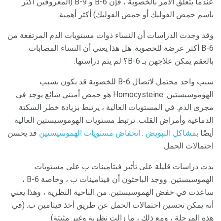
عندما يتعلق الأمر بالخصوبة ، فإن B-6 و B-9 (المعروفين أكثر
باسم حمض الفوليك أو حمض الفوليك) أكثر أهمية.
وقد وجدت الدراسات أن النساء ذوات مستويات الدم المرتفعة من
B-6 أكثر عرضة للخصوبة. هل هذا يعني أن النساء المصابات
بالعقم يمكن علاجهن بـ B-6؟ لم يتم دراستها.
سبب واحد محتمل لاتصال B-6 للخصوبة قد يكون بسبب
الهوموسيستين. Homocysteine ​​هو حمض أميني شائع يوجد في
مجرى الدم. في المستويات العالية ، يرتبط بزيادة خطر السكتة
الدماغية وأمراض القلب. ترتبط مستويات الهوموسيستين العالية
أيضًا
بمشاكل التبويض
.
انخفاض مستويات الهموسيستين
قد يحسن
احتمالات الحمل.
بدت دراسات قليلة على تأثير فيتامينات ب على مستويات
الهموسيستين. ووجد الباحثون أن فيتامينات ب ، وخاصة B-6 ،
ساعدت في خفض الهموسيستين. من الناحية النظرية ، وهذا يعني
أنه يمكن تحسين احتمالات الحمل عن طريق أخذ فيتامين ب. (في
هذه المرحلة ، ومع ذلك ، ما زالت نظرية وغير مثبتة).