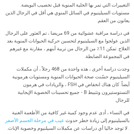
التغييرات التي تمر بها الخلية المنوية قبل تخصيب البويضة.
مستويات السيلينيوم في السائل المنوي هي أقل في الرجال الذين
يعانون من العقم.
في دراسة مراقبة عشوائية من 69 مريضا ، تم العثور على الرجال
الذين عولجوا مع السيلينيوم لتحسين حركية الحيوانات المنوية بعد
العلاج. تمكن 11٪ من الرجال من تربية أبنهم ، مقارنة مع غيرهم
في المجموعة الضابطة.
وجدت دراسة أخرى ، هذه واحدة من 468 رجلاً ، أن مكملات
السيلينيوم حسّنت صحة الحيوانات المنوية ومستويات هرمونية
أيضاً. كان هناك انخفاض في FSH ، والزيادات في هرمون
التستوستيرون وتثبيط B - جميع تحسينات الخصوبة الإيجابية
للرجال.
في النساء ، أدى عدم وجود كمية غير كافية من الأطعمة الغنية
بالسيلينيوم إلى زيادة خطر حدوث
عيب في مرحلة الجسم الأصفر
. لا توجد حاليا أي دراسات عن مكملات السيلنيوم وخصوبة الإناث.