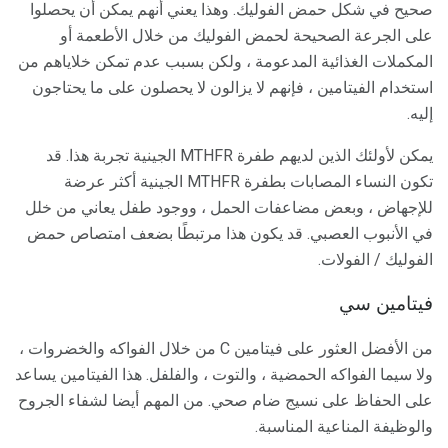
صحيح في شكل حمض الفوليك. وهذا يعني أنهم يمكن أن يحصلوا
على الجرعة الصحيحة لحمض الفوليك من خلال الأطعمة أو
المكملات الغذائية المدعومة ، ولكن بسبب عدم تمكن خلاياهم من
استخدام الفيتامين ، فإنهم لا يزالون لا يحصلون على ما يحتاجون
إليه.
يمكن لأولئك الذين لديهم طفرة MTHFR الجينية تجربة هذا. قد
تكون النساء المصابات بطفرة MTHFR الجينية أكثر عرضة
للإجهاض ، وبعض مضاعفات الحمل ، ووجود طفل يعاني من خلل
في الأنبوب العصبي. قد يكون هذا مرتبطًا بضعف امتصاص حمض
الفوليك / الفولات.
فيتامين سي
من الأفضل العثور على فيتامين C من خلال الفواكه والخضروات ،
ولا سيما الفواكه الحمضية ، والتوت ، والفلفل. هذا الفيتامين يساعد
على الحفاظ على نسيج ضام صحي. من المهم أيضا لشفاء الجروح
والوظيفة المناعية المناسبة.