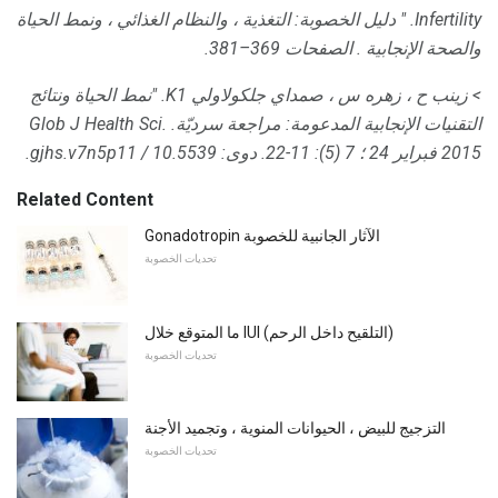
Infertility.
"
دليل الخصوبة: التغذية ، والنظام الغذائي ، ونمط الحياة
والصحة الإنجابية
.
الصفحات 369–381.
> زينب ح ، زهره س ، صمداي جلكولاولي K1.
"نمط الحياة ونتائج
التقنيات الإنجابية المدعومة: مراجعة سرديّة.
Glob J Health Sci.
2015 فبراير 24 ؛ 7 (5): 11-22.
دوى: 10.5539 / gjhs.v7n5p11.
Related Content
Gonadotropin الآثار الجانبية للخصوبة
تحديات الخصوبة
ما المتوقع خلال IUI (التلقيح داخل الرحم)
تحديات الخصوبة
التزجيج للبيض ، الحيوانات المنوية ، وتجميد الأجنة
تحديات الخصوبة