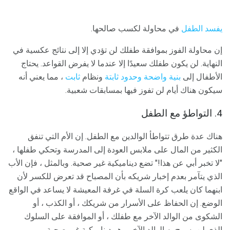
يفسد الطفل
في محاولة لكسب صالحها.
إن محاولة الفوز بموافقة طفلك لن تؤدي إلا إلى نتائج عكسية في
النهاية. لن يكون طفلك سعيدًا إلا عندما لا يفرض القواعد. يحتاج
الأطفال إلى
بنية واضحة
وحدود ثابتة
ونظام
ثابت
، مما يعني أنه
سيكون هناك أيام لن تفوز فيها بمسابقات شعبية.
4. التواطؤ مع الطفل
هناك عدة طرق تتواطأ الوالدين مع الطفل. إن الأم التي تنفق
الكثير من المال على ملابس العودة إلى المدرسة وتحكي طفلها ،
"لا تخبر أبي عن هذا!" تضع ديناميكية غير صحية. وبالمثل ، فإن الأب
الذي يتآمر بعدم إخبار شريكه بأن المصباح قد تعرض للكسر لأن
ابنهما كان يلعب كرة السلة في غرفة المعيشة لا يساعد في الواقع
الوضع. إن الحفاظ على الأسرار من شريكك ، أو الكذب ، أو
الشكوى من الوالد الآخر مع طفلك ، أو الموافقة على السلوك
الذي لن يسمح به الوالد الآخر ، هو ديناميكية غير صحية.