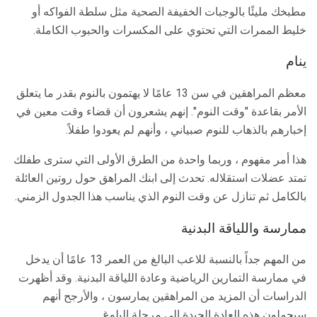
مطبخك مليئًا بالوجبات الخفيفة الصحية مثل سلطة الفواكه أو
خليط الممرات التي تحتوي على المكسرات والحبوب الكاملة.
ينام
معظم المراهقين في سن 13 عامًا لا يهتمون بالنوم بقدر ما يتعلق
الأمر بقاعدة "وقت النوم". إنهم يشعرون أن قضاء وقت معين في
إخبارهم بالذهاب للنوم صبياني ، وأنهم لم يعودوا طفلاً.
هذا أمر مفهوم ، وربما واحدة من الطرق الأولى التي سترى طفلك
تمتد عضلات استقلاله. تحدث إلى ابنك المراهق حول روتين العائلة
بالكامل ثم تنازل عن وقت النوم الذي يناسب هذا الجدول الزمني.
ممارسة واللياقة البدنية
من المهم جداً بالنسبة للاعب البالغ من العمر 13 عامًا أن يدخل
في ممارسة التمارين الرياضية وعادة اللياقة البدنية. وقد أظهرت
الدراسات أن المزيد من المراهقين يمارسون ، والأرجح أنهم
سيحملون هذه العادة الجيدة إلى مرحلة البلوغ.