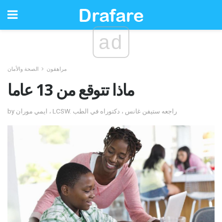
ad
مراهقون
الصحة والأمان
ماذا تتوقع من 13 عاما
by ايمي موران ، LCSW. راجعه ستيفن غانس ، دكتوراه في الطب