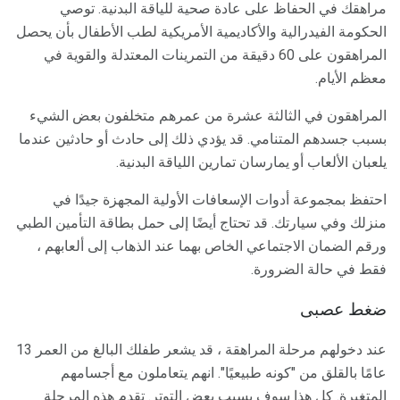
مراهقك في الحفاظ على عادة صحية للياقة البدنية. توصي
الحكومة الفيدرالية والأكاديمية الأمريكية لطب الأطفال بأن يحصل
المراهقون على 60 دقيقة من التمرينات المعتدلة والقوية في
معظم الأيام.
المراهقون في الثالثة عشرة من عمرهم متخلفون بعض الشيء
بسبب جسدهم المتنامي. قد يؤدي ذلك إلى حادث أو حادثين عندما
يلعبان الألعاب أو يمارسان تمارين اللياقة البدنية.
احتفظ بمجموعة أدوات الإسعافات الأولية المجهزة جيدًا في
منزلك وفي سيارتك. قد تحتاج أيضًا إلى حمل بطاقة التأمين الطبي
ورقم الضمان الاجتماعي الخاص بهما عند الذهاب إلى ألعابهم ،
فقط في حالة الضرورة.
ضغط عصبى
عند دخولهم مرحلة المراهقة ، قد يشعر طفلك البالغ من العمر 13
عامًا بالقلق من "كونه طبيعيًا". انهم يتعاملون مع أجسامهم
المتغيرة. كل هذا سوف يسبب بعض التوتر. تقدم هذه المرحلة