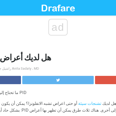
ad
هل لديك أعراض 
by راشيل جورفيتش ؛ تم التعليق عليه من قبل Anita Sadaty ، MD
ما تحتاج إلى معرفته عن علامات وأعراض PID
هل لديك
تشنجات سيئة
أو حتى اعراض تشبه الانفلونزا؟ يمكن أن يكون PID.
 هناك ثلاث طرق يمكن أن تظهر بها أعراض PID: بشكل حاد أو مزمن أو بصمت.