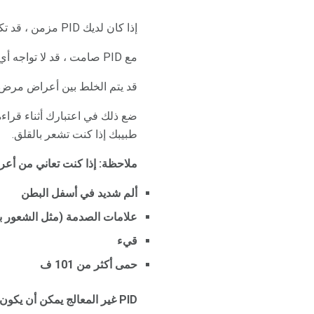
إذا كان لديك PID مزمن ، قد تكون الأعراض الخاصة بك بالكاد ملحوظة أو غامضة. قد يتأخر التشخيص وصعوبة.
مع PID صامت ، قد لا تواجه أي علامات أو أعراض. قد تكتشف فقط أن لديك PID بعد محاولة الحمل دون جدوى.
قد يتم الخلط بين أعراض مرض
طبيبك إذا كنت تشعر بالقلق.
ملاحظة: إذا كنت تعاني من أعر
ألم شديد في أسفل البطن
علامات الصدمة (مثل الشعور با
قيء
حمى أكثر من 101 ف
PID غير المعالج يمكن أن يكون مميتا.