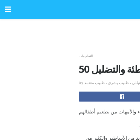
التطعيمات
طئة والتضليل
يانيللي ، طبيب بشري ، طبيب معتمد
اء والأمهات من تطعيم أطفالهم
د من الأساطير والكثير من