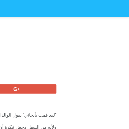
"لقد قمت بأبحاثي" يقول الوالد
ولأنه من السهل دحض فكرة أن ا