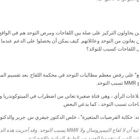
ين يحاولون التركيز على صلة بين اللقاحات ومرض التوحد هم في الواقع
ذين يعانون من التوحد وعائلاتهم. كيف يمكن أن يحصلوا على الدعم عندم
ى اللقاحات كسبب للتوحّد؟
" على رفض معظم مطالبات التوحد في محكمة اللقاح. بعد تقسيم المطا
لاعات الرأي ، وهي فتاة صغيرة تعاني من اضطراب في الميتوكوندريا وا
احات تسبب التوحد ، كما يدعي البعض.
حد: حكاية الفرضيات المتغيرة" ، خلص الدكتور جيفري س. جربر والدكتور 
وقد أظهرت عشرون دراسة وبائية أن لا لقاح الثيميروسال ولا MMR يسبب ال
ثين الذين استخدموا العديد من الطرق الوبائية والإحصائية.