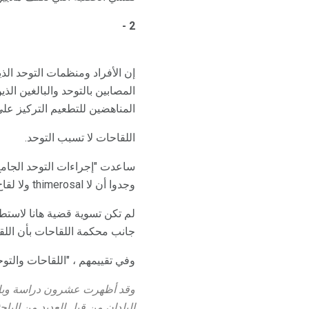
2 -
إن الأفراد ومنظمات التوحد الذ
المصابين بالتوحد والبالغين ال
المناهضين للتطعيم التركيز عل
اللقاحات لا تسبب التوحد.
ساعدت "إجراءات التوحد الجامع
وجدوا أن لا thimerosal ولا لقاح MMR تسبب التوحد.
لم تكن تسوية قضية هانا لاستط
جانب محكمة اللقاحات بأن اللق
وفي تقييمهم ، "اللقاحات والتو
البلدان من قبل العديد من الباح