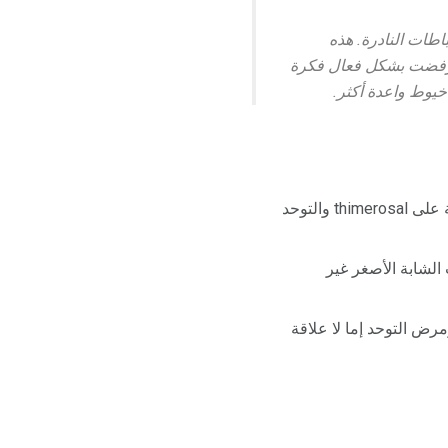
اطات النادرة. هذه
 ، رفضت بشكل فعال فكرة
يوط واعدة أكثر.
استنتجت تقارير متعددة من معهد الطب أنه لا توجد علاقة بين لقاح MMR والتوحد ، واللقاحات المحتوية على thimerosal والتوحد
لشابة الأصغر غير
رض التوحد إما لا علاقة