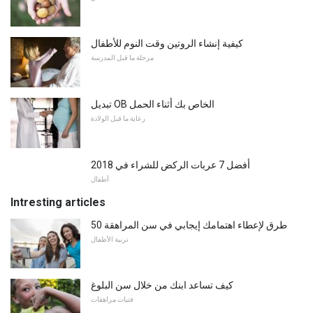
كيفية إنشاء الروتين وقت النوم للأطفال
مرحلة ما قبل المدرسة
تبديل OB الخاص بك أثناء الحمل
رعاية ما قبل الولادة
أفضل 7 عربات الركض للشراء في 2018
أطفال
Intresting articles
50 طرق لإعطاء اهتمامك إيجابي في سن المراهقة
تربية الأطفال
كيف تساعد ابنك من خلال سن البلوغ
فتيات مراهقات