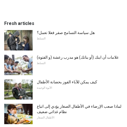
Fresh articles
هل سياسة التسامح صفر فعلا تعمل؟
التسلط
علامات أن ابنك (أو بناتك) هو مدرب رعشة (و الفتوة)
التسلط
كيف يمكن للآباء الفوز بحضانة الأطفال
الأبوة الوحيدة
لماذا صعب الإرضاء في الأطفال الصغار يؤدي إلى اتباع
نظام غذائي ضعيف
الأطفال الصغار