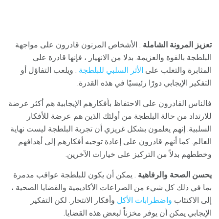
تعزيز المرونة الشاملة
. الأشخاص المرنون قادرون على مواجهة
البلطجة بالقوة والعزيمة. بدلا من الانهيار ، فإنها قادرة على
المثابرة والتغلب على
الأثر السلبي للبلطجة
. ويلعب التفاؤل أو
التفكير الإيجابي دورًا رئيسيًا في هذه القدرة.
فالناس القادرون على الاحتفاظ بأفكارهم الإيجابية هم أكثر عرضة
للارتداد من حالة البلطجة من أولئك الذين هم عرضة للأفكار
السلبية. إنهم يعلمون بشكل غريزي أن تجربة البلطجة ليست نهاية
العالم. كما أنهم قادرون على إعادة توجيه أفكارهم إلى أهدافهم
وخططهم بدلاً من التركيز على خيارات الآخرين.
يحسن الصحة والرفاهية
. يمكن أن يكون للبلطجة عواقب مدمرة
بما في ذلك كل شيء من الصراعات الأكاديمية والقضايا الصحية ،
إلى الاكتئاب
واضطرابات الأكل
وأفكار الانتحار. لكن التفكير
الإيجابي يمكن أن يوفر مخزناً لبعض هذه القضايا.