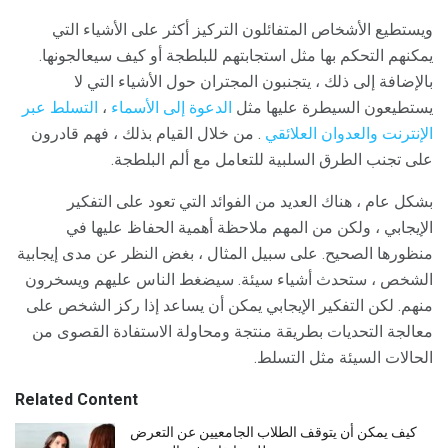
ويستطيع الأشخاص المتفائلون التركيز أكثر على الأشياء التي
يمكنهم التحكم بها مثل استجابتهم للبلطجة أو كيف سيعالجونها.
بالإضافة إلى ذلك ، يتجنبون المجتران حول الأشياء التي لا
يستطيعون السيطرة عليها مثل
الدعوة إلى الأسماء
،
التسلط عبر
الإنترنت
والعدوان العلائقي
. من خلال القيام بذلك ، فهم قادرون
على تجنب الطرق السلبية للتعامل مع ألم البلطجة.
بشكل عام ، هناك العديد من الفوائد التي تعود على التفكير
الإيجابي ، ولكن من المهم ملاحظة أهمية الحفاظ عليها في
منظورها الصحيح. على سبيل المثال ، بغض النظر عن مدى إيجابية
الشخص ، ستحدث أشياء سيئة. سيضغط الناس عليهم ويسخرون
منهم. لكن التفكير الإيجابي يمكن أن يساعد إذا ركز الشخص على
معالجة التحديات بطريقة منتجة ومحاولة الاستفادة القصوى من
الحالات السيئة مثل التسلط.
Related Content
كيف يمكن أن يتوقف الطلاب الجامعيين عن التعرض