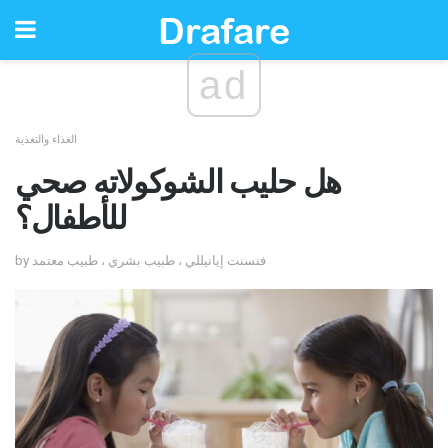
ad
الغذاء والتغذية
هل حليب الشوكولاته صحي
للأطفال؟
by فنسنت إيانيللي ، طبيب بشري ، طبيب معتمد