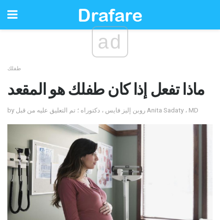
ad
طفلك
ماذا تفعل إذا كان طفلك هو المقعد
by روبن إليز فايس ، دكتوراه ؛ تم التعليق عليه من قبل Anita Sadaty ، MD