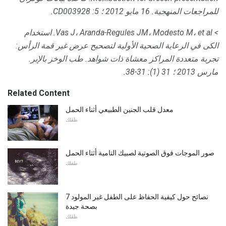
للمراجعات المنهجية.
16 مايو 2012 ؛ 5: CD003928.
> Vas J، Aranda-Regules JM، Modesto M، et al.
استخدام
الكى في الرعاية الصحية الأولية لتصحيح عرض غير قمة الرأس:
تجربة متعددة المراكز معشاة ذات شواهد.
طب الوخز بالإبر.
مارس 2013 ؛ 31 (1): 31-38.
Related Content
معدل قلب الجنين الطبيعي أثناء الحمل
طفلك
صور الموجات فوق الصوتية لصبيك النامية أثناء الحمل
طفلك
7 نصائح حول كيفية الحفاظ على الطفل غير المولود
بصحة جيدة
طفلك