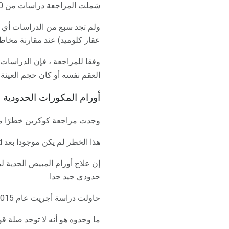
شملت المراجعة دراسات من 1990 حتى فبراير 2013. وشملت الدراسات التي تم جمعها معًا 182،972 امرأة.
ولم تجد سبع من الدراسات أي د
عقار كلوميد) عند مقارنة مخاط
وفقا للمراجعة ، فإن الدراسات 
العقم نفسه أو كان حجم العينة ص
أورام المكورات الحدودية و IVF
وجدت مراجعة كوكرين خطرًا محتم
هذا الخطر لم يكن موجودا بعد Clomid أو Clomid مع
إن علاج أورام المبيض الحدية ل
حدودي جيد جدا.
حاولت دراسة أجريت عام 2015 إجراء مزيد من التحري عن المخاطر المحتملة لأورام المبيض الحدية وعلاج الخصوبة.
ما وجدوه هو أنه لا توجد صلة ق