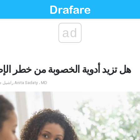
ad
هل تزيد أدوية الخصوبة من خطر الإ
by راشيل جورفيتش ؛ تم التعليق عليه من قبل Anita Sadaty ، MD