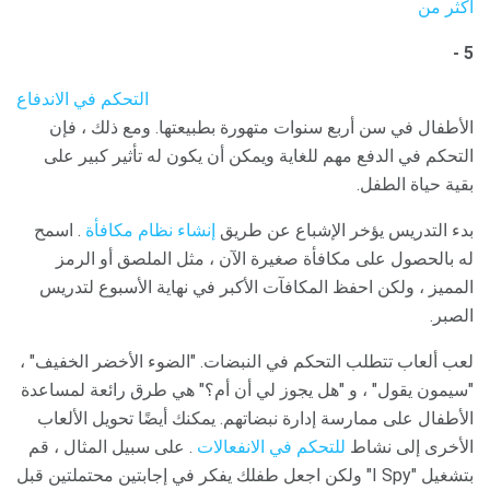
أكثر من
5 -
التحكم في الاندفاع
الأطفال في سن أربع سنوات متهورة بطبيعتها. ومع ذلك ، فإن
التحكم في الدفع مهم للغاية ويمكن أن يكون له تأثير كبير على
بقية حياة الطفل.
بدء التدريس يؤخر الإشباع عن طريق
إنشاء نظام مكافأة
. اسمح
له بالحصول على مكافأة صغيرة الآن ، مثل الملصق أو الرمز
المميز ، ولكن احفظ المكافآت الأكبر في نهاية الأسبوع لتدريس
الصبر.
لعب ألعاب تتطلب التحكم في النبضات. "الضوء الأخضر الخفيف" ،
"سيمون يقول" ، و "هل يجوز لي أن أم؟" هي طرق رائعة لمساعدة
الأطفال على ممارسة إدارة نبضاتهم. يمكنك أيضًا تحويل الألعاب
الأخرى إلى نشاط
للتحكم في الانفعالات
. على سبيل المثال ، قم
بتشغيل "I Spy" ولكن اجعل طفلك يفكر في إجابتين محتملتين قبل