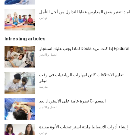
لماذا تعتبر بعض المدارس عقابا للتداول من أجل التأمل
تهذيب
Intresting articles
لماذا يجب عليك استئجار Doula إذا كنت تريد Epidural
العمل و الانجاز
تعليم الاختلافات كائن لمهارات الرياضيات في وقت
مبكر
مدرسة
نظرة عامة على الاسترداد بعد C- القسم
العمل و الانجاز
إنشاء أدوات الانضباط مليئة استراتيجيات الأبوة مفيدة
تهذيب