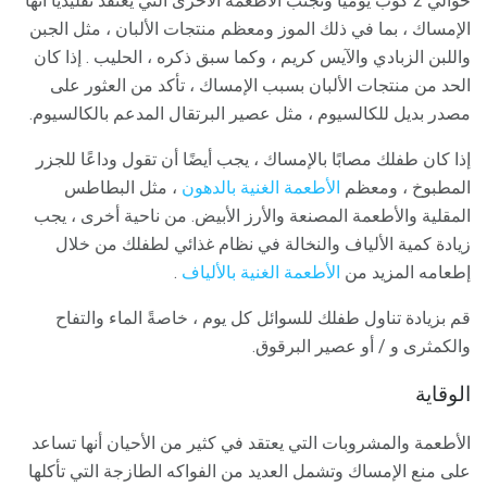
حوالي 2 كوب يوميا وتجنب الأطعمة الأخرى التي يعتقد تقليديا أنها
الإمساك ، بما في ذلك الموز ومعظم منتجات الألبان ، مثل الجبن
واللبن الزبادي والآيس كريم ، وكما سبق ذكره ، الحليب . إذا كان
الحد من منتجات الألبان بسبب الإمساك ، تأكد من العثور على
مصدر بديل للكالسيوم ، مثل عصير البرتقال المدعم بالكالسيوم.
إذا كان طفلك مصابًا بالإمساك ، يجب أيضًا أن تقول وداعًا للجزر
المطبوخ ، ومعظم
الأطعمة الغنية بالدهون
، مثل البطاطس
المقلية والأطعمة المصنعة والأرز الأبيض. من ناحية أخرى ، يجب
زيادة كمية الألياف والنخالة في نظام غذائي لطفلك من خلال
إطعامه المزيد من
الأطعمة الغنية بالألياف
.
قم بزيادة تناول طفلك للسوائل كل يوم ، خاصةً الماء والتفاح
والكمثرى و / أو عصير البرقوق.
الوقاية
الأطعمة والمشروبات التي يعتقد في كثير من الأحيان أنها تساعد
على منع الإمساك وتشمل العديد من الفواكه الطازجة التي تأكلها