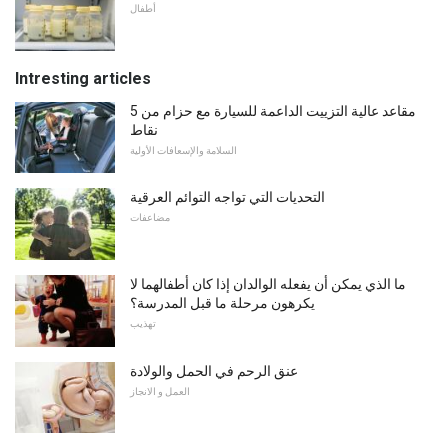
أطفال
Intresting articles
مقاعد عالية التزييت الداعمة للسيارة مع حزام من 5
نقاط
السلامة والإسعافات الأولية
التحديات التي تواجه التوائم العرقية
مضاعفات
ما الذي يمكن أن يفعله الوالدان إذا كان أطفالهما لا
يكرهون مرحلة ما قبل المدرسة؟
تهذيب
عنق الرحم في الحمل والولادة
العمل و الانجاز