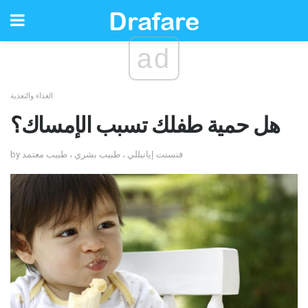
ad
الغذاء والتغذية
هل حمية طفلك تسبب الإمساك؟
by فنسنت إيانيللي ، طبيب بشري ، طبيب معتمد