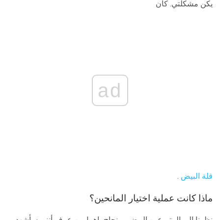
يكن مشكلتي. كان
ad
قلة البيض
.
ماذا كانت عملية اختيار المانحين؟
نظرنا إلى المتبرعين البيض ، ونجاح باهر! من عرف أنني سأشهد