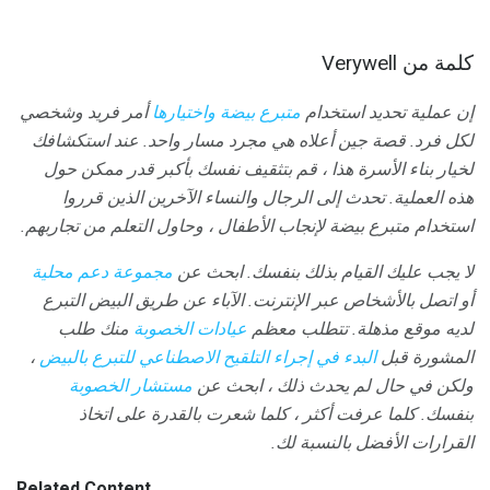
كلمة من Verywell
إن عملية تحديد استخدام
متبرع بيضة واختيارها
أمر فريد وشخصي
لكل فرد.
قصة جين أعلاه هي مجرد مسار واحد.
عند استكشافك
لخيار بناء الأسرة هذا ، قم بتثقيف نفسك بأكبر قدر ممكن حول
هذه العملية.
تحدث إلى الرجال والنساء الآخرين الذين قرروا
استخدام متبرع بيضة لإنجاب الأطفال ، وحاول التعلم من تجاربهم.
لا يجب عليك القيام بذلك بنفسك.
ابحث عن
مجموعة دعم محلية
أو اتصل بالأشخاص عبر الإنترنت.
الآباء عن طريق البيض التبرع
لديه موقع مذهلة.
تتطلب معظم
عيادات الخصوبة
منك طلب
المشورة قبل
البدء في إجراء التلقيح الاصطناعي للتبرع بالبيض
،
ولكن في حال لم يحدث ذلك ، ابحث عن
مستشار الخصوبة
بنفسك.
كلما عرفت أكثر ، كلما شعرت بالقدرة على اتخاذ
القرارات الأفضل بالنسبة لك.
Related Content