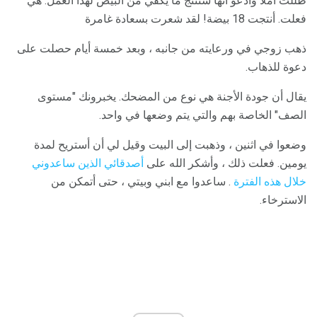
ظللت أملا وأدعو أنها ستنتج ما يكفي من البيض لهذا العمل. هي
فعلت. أنتجت 18 بيضة! لقد شعرت بسعادة غامرة
ذهب زوجي في ورعايته من جانبه ، وبعد خمسة أيام حصلت على
دعوة للذهاب.
يقال أن جودة الأجنة هي نوع من المضحك. يخبرونك "مستوى
الصف" الخاصة بهم والتي يتم وضعها في واحد.
وضعوا في اثنين ، وذهبت إلى البيت وقيل لي أن أستريح لمدة
يومين. فعلت ذلك ، وأشكر الله على
أصدقائي الذين ساعدوني
خلال هذه الفترة
. ساعدوا مع ابني وبيتي ، حتى أتمكن من
الاسترخاء.