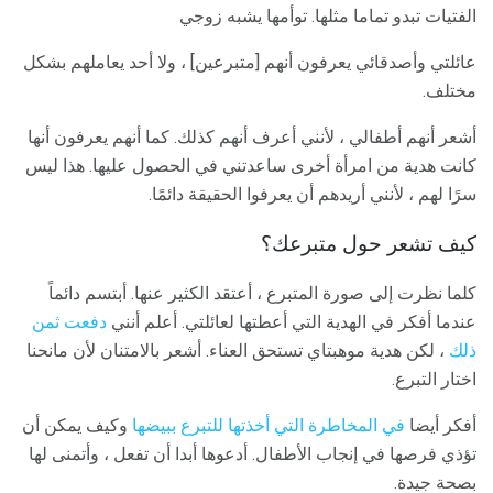
الفتيات تبدو تماما مثلها. توأمها يشبه زوجي
عائلتي وأصدقائي يعرفون أنهم [متبرعين] ، ولا أحد يعاملهم بشكل
مختلف.
أشعر أنهم أطفالي ، لأنني أعرف أنهم كذلك. كما أنهم يعرفون أنها
كانت هدية من امرأة أخرى ساعدتني في الحصول عليها. هذا ليس
سرًا لهم ، لأنني أريدهم أن يعرفوا الحقيقة دائمًا.
كيف تشعر حول متبرعك؟
كلما نظرت إلى صورة المتبرع ، أعتقد الكثير عنها. أبتسم دائماً
عندما أفكر في الهدية التي أعطتها لعائلتي. أعلم أنني
دفعت ثمن
ذلك
، لكن هدية موهبتاي تستحق العناء. أشعر بالامتنان لأن مانحنا
اختار التبرع.
أفكر أيضا
في المخاطرة التي أخذتها للتبرع ببيضها
وكيف يمكن أن
تؤذي فرصها في إنجاب الأطفال. أدعوها أبدا أن تفعل ، وأتمنى لها
بصحة جيدة.