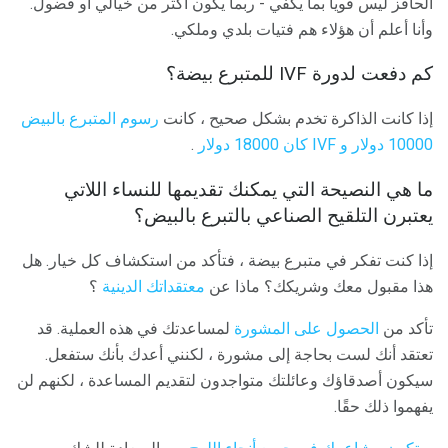
الحافز ليس قوياً بما يكفي - ربما يكون أكثر من خيالي أو فضول.
وأنا أعلم أن هؤلاء هم فتيات بلدي وملكي.
كم دفعت لدورة IVF للمتبرع بيضة؟
إذا كانت الذاكرة تخدم بشكل صحيح ، كانت
رسوم المتبرع بالبيض
10000 دولار و IVF كان 18000 دولار
.
ما هي النصيحة التي يمكنك تقديمها للنساء اللاتي
يعتبرن التلقيح الصناعي بالتبرع بالبيض؟
إذا كنت تفكر في متبرع بيضة ، فتأكد من استكشاف كل خيار. هل
هذا مقبول معك وشريكك؟ ماذا عن
معتقداتك الدينية
؟
تأكد من
الحصول على المشورة
لمساعدتك في هذه العملية. قد
تعتقد أنك لست بحاجة إلى مشورة ، لكنني أعدك بأنك ستفعل.
سيكون أصدقاؤك وعائلتك متواجدون لتقديم المساعدة ، لكنهم لن
يفهموا ذلك حقًا.