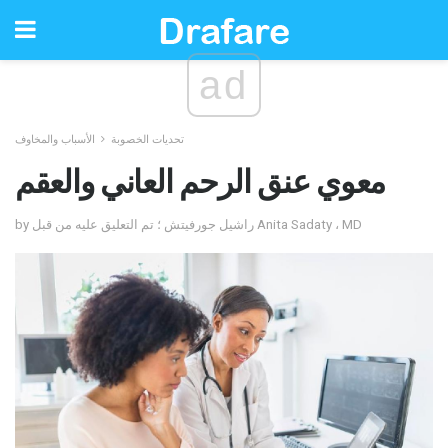
ad
تحديات الخصوبة
الأسباب والمخاوف
معوي عنق الرحم العاني والعقم
by راشيل جورفيتش ؛ تم التعليق عليه من قبل Anita Sadaty ، MD