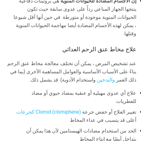
إن الأجسام المضادة للحيوانات المنوية
هي بروتينات دفاعية
ينتجها الجهاز المناعي رداً على عدوى سابقة حيث تكون
الحيوانات المنوية موجودة أو متورطة. في حين أنها أقل شيوعا
، يمكن لهذه الأجسام المضادة أيضا مهاجمة الحيوانات المنوية
وقتلها.
علاج مخاط عنق الرحم العدائي
عند تشخيص المرض ، يمكن أن تختلف معالجة مخاط عنق الرحم
بناءً على الأسباب الأساسية والعوامل المساهمة الأخرى (بما في
ذلك العمر
والتدخين
واستخدام الأدوية). قد يشمل ذلك:
علاج أي عدوى مهبلية أو عنقية بمضاد حيوي أو مضاد
للفطريات
تغيير العلاج أو خفض جرعة
Clomid (clomiphene) كجرعات
أعلى قد يتسبب في عداء المخاط
الحد من استخدام مضادات الهيستامين لأن هذا يمكن أن
يتداخل أيضًا مع إنتاج المخاط