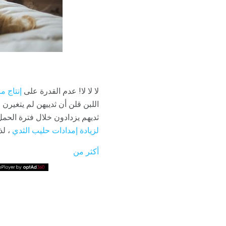
لا لا لا! عدم القدرة على
إنتاج م
اللبن قلن أن ثدييهن لم يتغيرن ف
ثديهم يزدادون خلال فترة الحمل
لزيادة إمدادات حليب الثدي
، لذ
أكثر من