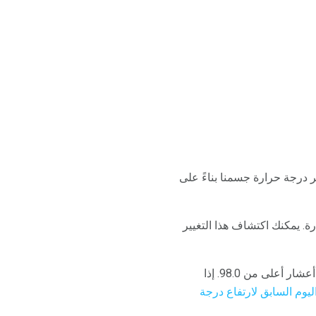
ير درجة حرارة جسمنا بناءً على
ة. يمكنك اكتشاف هذا التغيير
التحول إلى أعلى بسبب الإباضة هو ما لا يقل عن أربعة أعشار درجة. على سبيل المثال ، 98.4 هو أربعة أعشار أعلى من 98.0. إذا
ليوم السابق لارتفاع درجة