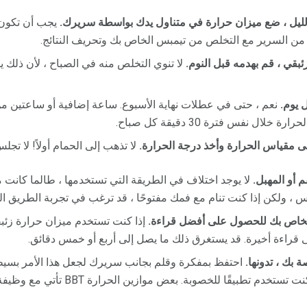
لليل ، ضع ميزان حرارة في متناول يدك بواسطة سريرك.
يجب أن تكون ق
 من السرير مع التخلص من تيمبس الخاص بك وتحريف النتائج.
بقي ، قم بهدمه قبل النوم.
لا تنوي التخلص منه في الصباح ، لأن ذلك 
 يوم.
نعم ، حتى في عطلات نهاية الأسبوع. ساعة إضافية أو ساعتين 
ل نفس فترة 30 دقيقة كل صباح.
ى مقياس الحرارة وأخذ درجة الحرارة.
لا تذهب إلى الحمام أولاً! لا تجل
 أو المهبل.
لا يوجد اختلاف في الطريقة التي تستخدمها ، طالما كانت مت
 ، ولكن إذا كنت تنام مع فمك مفتوحًا ، قد ترغب في تجربة الطريق ال
الخاص بك للحصول على أفضل قراءة.
إذا كنت تستخدم ميزان حرارة زئبقي
 قراءة أخيرة. قد يستغرق ذلك ما يصل إلى أربع أو خمس دقائق.
 بك ، تدونها.
احتفظ بمفكرة وقلم بجانب سريرك لجعل هذا الأمر بسيطًا.
ًا للخصوبة. بعض موازين الحرارة BBT تأتي مع وظيفة الذاكرة ، وهو أمر رائع.