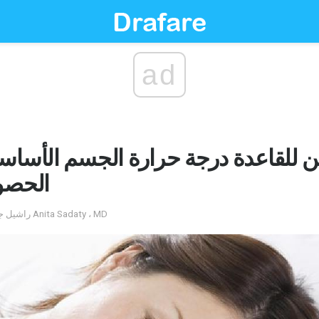
ad
 للقاعدة درجة حرارة الجسم الأساس
الحصو
by راشيل جورفيتش ؛ تم التعليق عليه من قبل Anita Sadaty ، MD