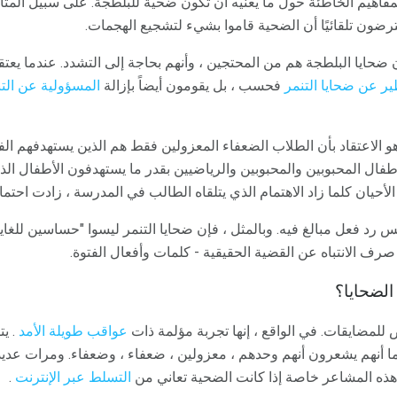
مفاهيم الخاطئة حول ما يعنيه أن تكون ضحية للبلطجة. على سبيل المث
فترضون تلقائيًا أن الضحية قاموا بشيء لتشجيع الهجمات.
أن ضحايا البلطجة هم من المحتجين ، وأنهم بحاجة إلى التشدد. عندما يع
ير عن ضحايا التنمر
فحسب ، بل يقومون أيضاً بإزالة
المسؤولية عن التن
 الاعتقاد بأن الطلاب الضعفاء المعزولين فقط هم الذين يستهدفهم الف
طفال المحبوبين والمحبوبين والرياضيين بقدر ما يستهدفون الأطفال ال
حيان كلما زاد الاهتمام الذي يتلقاه الطالب في المدرسة ، زادت احتمال
 رد فعل مبالغ فيه. وبالمثل ، فإن ضحايا التنمر ليسوا "حساسين للغاية
رف الانتباه عن القضية الحقيقية - كلمات وأفعال الفتوة.
لضحايا؟
لمضايقات. في الواقع ، إنها تجربة مؤلمة ذات
عواقب طويلة الأمد
. يت
ما أنهم يشعرون أنهم وحدهم ، معزولين ، ضعفاء ، وضعفاء. ومرات عديدة ،
 هذه المشاعر خاصة إذا كانت الضحية تعاني من
التسلط عبر الإنترنت
.