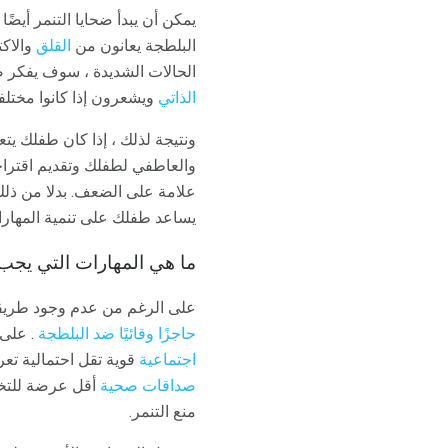
يمكن أن يبدأ ضحايا التنمر أيض
البلطجة يعانون من
القلق
والاكت
الحالات الشديدة ، سوف يفكر ض
الذاتي
ويشعرون إذا كانوا مختلف
ونتيجة لذلك ، إذا كان طفلك يت
والعاطفي لطفلك وتقديم اقترا
علامة على الضعف. بدلا من ذلك
يساعد طفلك على تنمية المهارا
ما هي المهارات التي يجب
على الرغم من عدم وجود طريقة
حاجزًا وقائيًا ضد البلطجة
. على 
اجتماعية
قوية تقل احتمالية تعر
صداقات صحية
أقل عرضة للتخو
منع التنمر.