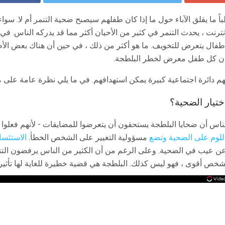
لباً ما يقلق الآباء حول ما إذا كان طفلهم سيصبح ضحية التنمر أم لا. س
ترنت ، يحدث التنمر في كثير من الأحيان أكثر مما قد يدركه الناس. في ا
فال يتعرض للتخويف. ما هو أكثر من ذلك ، في حين أن هناك بعض الأطف
إن كل طفل معرض لخطر البلطجة.
يهم دائرة اجتماعية كبيرة يمكن استهدافهم. في ما يلي نظرة عامة على 
ختيار الضحية؟
ناس أن ضحايا البلطجة يستحقون أن يتعرضوا للمضايقات - لأنهم فعلوا شي
للوم على الضحية وتضع
مسؤولية التغيير على الشخص الخطأ.
الاستئسا
 عيب في الضحية. وعلى الرغم من أن الكثير من الناس يرفضون التن
لشخص أقوى ، فهو ليس كذلك. البلطجة هي قضية خطيرة للغاية لها تأثير