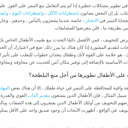
ًا في تطوير مشكلات خطيرة إذا لم يتم التعامل مع التنمر على الفور. ع
ئاب. بل إن البعض يصابون
باضطرابات الأكل
،
واضطرابات
النوم
،
واضط
حايا التنمر في
الانتحار
، خاصة عندما يشعرون باليأس ، وحدهم ، وخار
ين بطريقة ما ، فلن يتعرضوا للمضايقات.
عرض للتخويف ، فمن الأفضل دائمًا التحدث مع طبيب الأطفال الخاص بك.
حات لتقديم المشورة إذا كان هناك ما يبرر ذلك. ضع في اعتبارك أن 
 ، هو علامة على القوة لأنك وطفلك يتخذان خطوات للتغلب على تأثير 
ت الأساسية بالإضافة إلى توفير مكان آمن للحديث عن مخاوفه ومخاوف
 على الأطفال تطويرها من أجل منع البلطجة؟
 واقية للمحافظة على التنمر في حياة طفلك ، إلا أن هناك بعض
المها
سبيل المثال ، فإن الأطفال الذين يتمتعون
بتقدير
الذات
القوي والقدرة
ضهم للتخويف من أولئك الأطفال الذين يفتقرون إلى هذه الصفات. وبالمث
يف. في الواقع ، أظهرت الأبحاث أن وجود صديق واحد على الأقل يمك