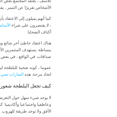
للأسف ، يعتقد المجتمع بعض ال
الأشخاص تقريرًا عن التنمر ، ي
كما أنهم يميلون إلى الاعتقاد ب
، لا يقتصرون على شراء
الأساط
أكتاف الضحايا.
هناك اعتقاد خاطئ آخر شائع وهو
ببساطة. يستهدف المتنمرين الأ
صداقات. في الواقع ، في بعض الأ
عموما ، كونه ضحية للبلطجة ليس
اتخاذ مزحة. هذه
العبارات تعني
ص
كيف تجعل البلطجة شعور ا
لا يوجد شيء سهل حول التعرض ل
وعاطفيا واجتماعيا وأكاديميا. ك
الأفق ولا توجد طريقة للهروب.