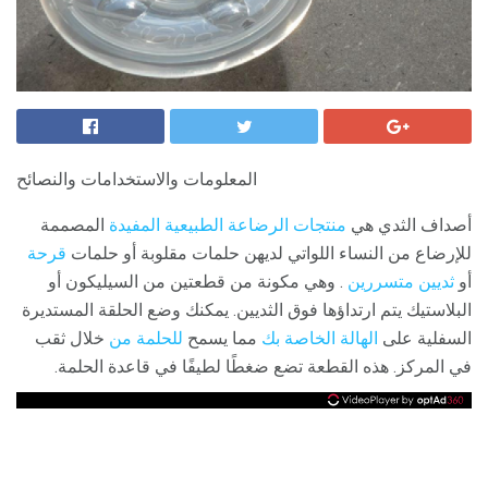
المعلومات والاستخدامات والنصائح
أصداف الثدي هي
منتجات الرضاعة الطبيعية المفيدة
المصممة
للإرضاع من النساء اللواتي لديهن حلمات مقلوبة أو حلمات
قرحة
أو
ثديين متسررين
. وهي مكونة من قطعتين من السيليكون أو
البلاستيك يتم ارتداؤها فوق الثديين. يمكنك وضع الحلقة المستديرة
السفلية على
الهالة الخاصة بك
مما يسمح
للحلمة من
خلال ثقب
في المركز. هذه القطعة تضع ضغطًا لطيفًا في قاعدة الحلمة.