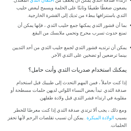
ارتداء صدفة الثدي يمكن أن يخفف من
احتقان الثدي
المعتدل.
يضعون ضغطًا طفيفًا وثابتًا على الحلمة ويسمح لبعض حليب
الثدي باستنزافها ببطء من ثديك إلى القشرة الخارجية.
بما أن قشور الثدي يمكنها جمع حليب الثدي ، فإنها يمكن أن
تمنع حدوث تسرب محرج وتحمي ملابسك من البقع.
يمكن أن ترتديه قشور الثدي لجمع حليب الثدي من أحد الثديين
بينما ترضعين أو تضخين على الثدي الآخر.
يمكنك استخدام صدريات الثدي وأنت حامل؟
إذا كنت حاملاً ، فمن المهم التحدث إلى طبيبك قبل استخدام
صدفة الثدي. تبدأ بعض النساء اللواتي لديهن حلمات مسطحة أو
مقلوبة في ارتداء قشر الثدي قبل ولادة طفلهن.
ومع ذلك ، يجب ألا ترتدي صدفة الثدي إذا كنت معرضًا للخطر
بسبب
الولادة المبكرة
. يمكن أن تسبب تقلصات الرحم لأنها تحفز
الحلمات.