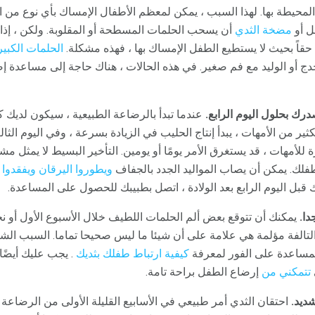
 المحيطة بها. لهذا السبب ، يمكن لمعظم الأطفال الإمساك بأي نوع من ا
ل أو
مضخة الثدي
أن يسحب الحلمات المسطحة أو المقلوبة. ولكن ، إذا
ة حقاً بحيث لا يستطيع الطفل الإمساك بها ، فهذه مشكلة.
الحلمات الكبير
ج أو الوليد مع فم صغير. في هذه الحالات ، هناك حاجة إلى مساعدة إ
درك بحلول اليوم الرابع.
عندما تبدأ بالرضاعة الطبيعية ، سيكون لديك
كثير من الأمهات ، يبدأ إنتاج الحليب في الزيادة بسرعة ، وفي اليوم الثالث
 للأمهات ، قد يستغرق الأمر يومًا أو يومين. التأخير البسيط لا يمثل مشك
فلك. يمكن أن يصاب المواليد الجدد بالجفاف
ويطوروا اليرقان ويفقدوا
قبل اليوم الرابع بعد الولادة ، اتصل بطبيبك للحصول على المساعدة.
دا.
يمكنك أن تتوقع بعض ألم الحلمات اللطيف خلال الأسبوع الأول أو ن
التالفة مؤلمة هي علامة على أن شيئا ما ليس صحيحا تماما. السبب الش
لمساعدة على الفور لمعرفة
كيفية ارتباط طفلك بثديك
. يجب عليك أيضًا
تتمكني من
إرضاع الطفل براحة تامة.
ديد.
احتقان الثدي أمر طبيعي في الأسابيع القليلة الأولى من الرضاعة 