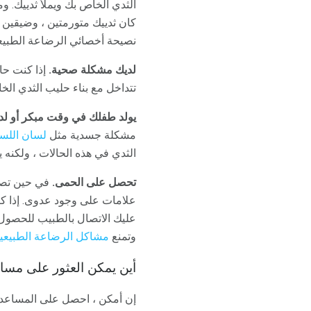
الثدي الخاص بك ويملأ ثدييك. و
كان ثدييك متورمتين ، وضيقين
نصيحة أخصائي الرضاعة الطبيعي
لديك مشكلة صحية.
إذا كنت حا
تتداخل مع بناء حليب الثدي ال
يولد طفلك في وقت مبكر أو لد
مشكلة جسدية مثل
لسان اللس
الثدي في هذه الحالات ، ولكنه 
تحصل على الحمى.
في حين تصاب
علامات على وجود عدوى. إذا كن
عليك الاتصال بالطبيب للحصو
وتمنع
مشاكل الرضاعة الطبيعي
أين يمكن العثور على مساع
إن أمكن ، احصل على المساعدة