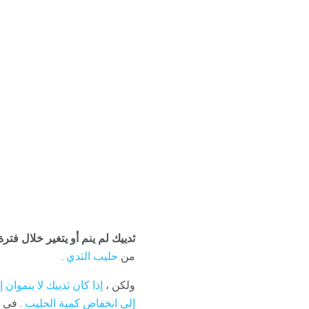
ثدييك لم ينم أو يتغير خلال فترة
من
حليب الثدي
.
ولكن ،
إذا كان ثدييك لا ينموان إط
إلى انخفاض كمية الحليب
. في ه