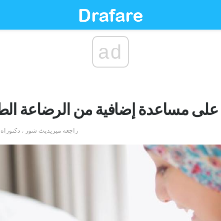
ad
لى مساعدة إضافية من الرضاعة الطبي
by دونا موراي ، RN ، BSN. راجعه ميريديث شور ، 